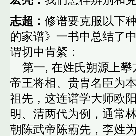
志超：
修
谱要克服以下
的家谱》一书中总结了
谓切中肯綮：
第一
,
在姓氏朔源上攀
帝王将相、贵胄名臣为
祖先，这连谱学大师欧
明、清两代为例，通常
朝陈武帝陈霸先，李姓