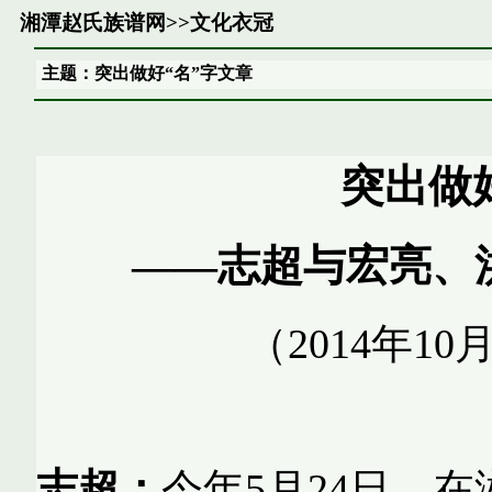
湘潭赵氏族谱网
>>
文化衣冠
主题：突出做好“名”字文章
突出做
——志超与宏亮、
（
2014
年
10
志超：
今年
5
月
24
日，在