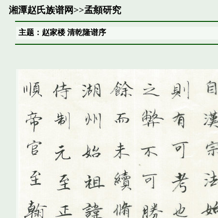
湘潭赵氏族谱网
>>
孟頫研究
主题：赵家楼 清乾隆谱序