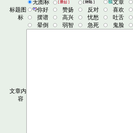
无图标
文章
标题图
你好
赞扬
反对
喜欢
标
摆谱
高兴
忧愁
吐舌
晕倒
弱智
急死
鬼脸
文章内
容