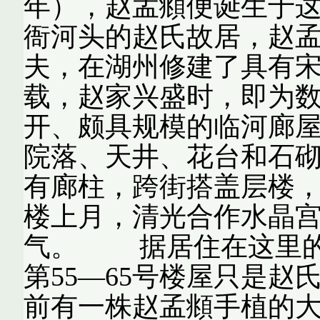
年），赵孟頫便诞生于
衙河头的赵氏故居，赵
夫，在湖州修建了具有
载，赵家兴盛时，即为
开、颇具规模的临河廊
院落、天井、花台和石
有廊柱，跨街搭盖层楼，
楼上月，清光合作水晶宫
气。 据居住在这里的
第55—65号楼屋只是
前有一株赵孟頫手植的大