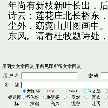
年尚有新枝新叶长出，
诗云：莲花庄北长桥东
尘外，窈窕山川图画中
东风。请看杜牧题诗处
用图文文章回复
用所见即所得文章回复
用 户 名
密 码
标 题
无图标
文章
标题图
你好
赞扬
反对
喜欢
标
摆谱
高兴
忧愁
吐舌