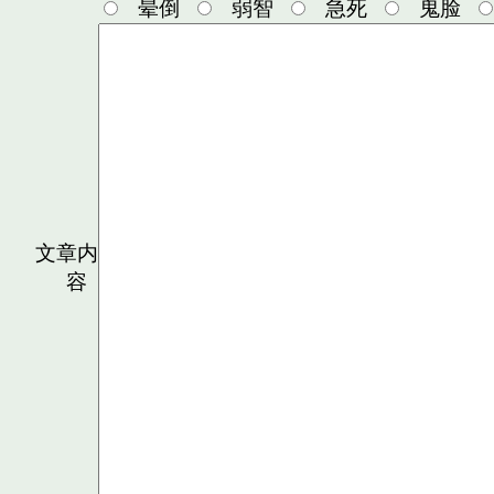
晕倒
弱智
急死
鬼脸
文章内
容