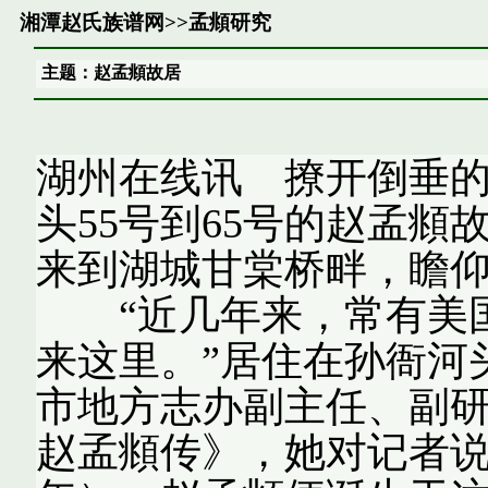
湘潭赵氏族谱网
>>
孟頫研究
主题：赵孟頫故居
湖州在线讯 撩开倒垂
头55号到65号的赵孟
来到湖城甘棠桥畔，瞻
“近几年来，常有美国
来这里。”居住在孙衙河
市地方志办副主任、副
赵孟頫传》，她对记者说