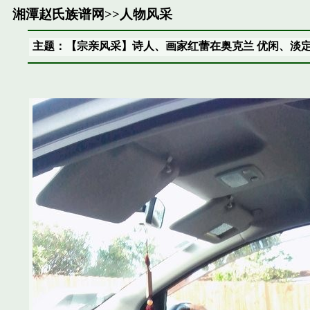
湘潭赵氏族谱网
>>
人物风采
主题：【宗亲风采】诗人、画家红蕾在奥克兰 优闲、淡