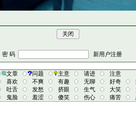
 码
新用户注册
文章
问题
主意
请进
注意
喜欢
不爽
有趣
无聊
好奇
吐舌
发愁
挤眼
生气
大笑
鬼脸
羞涩
傻笑
伤心
痛苦