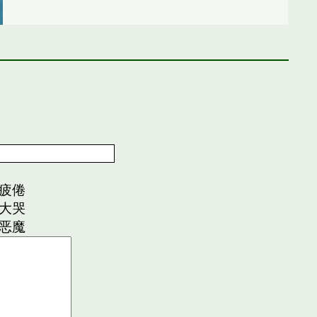
疲倦
大哭
恶魔