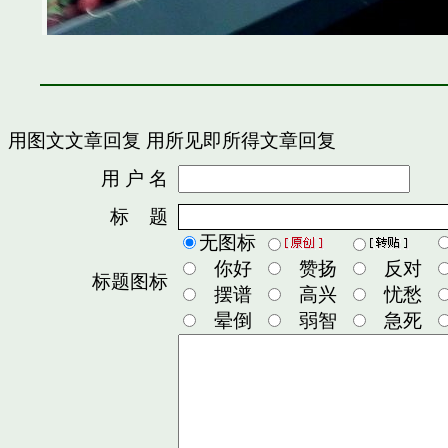
用图文文章回复
用所见即所得文章回复
用 户 名
密
标 题
无图标
你好
赞扬
反对
标题图标
摆谱
高兴
忧愁
晕倒
弱智
急死