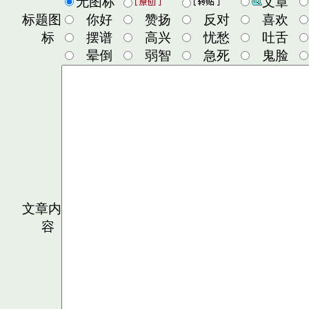
无图标
文章
标题图
你好
赞扬
反对
喜欢
标
摆谱
高兴
忧愁
吐舌
晕倒
弱智
急死
鬼脸
文章内
容