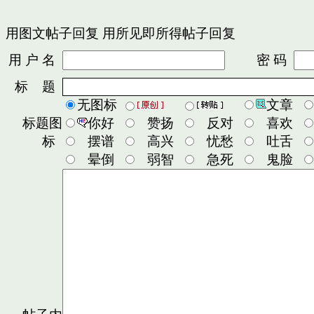
用图文帖子回复
用所见即所得帖子回复
用 户 名
密 码
标 题
无图标
文章
标题图
你好
赞扬
反对
喜欢
标
摆谱
高兴
忧愁
吐舌
晕倒
弱智
急死
鬼脸