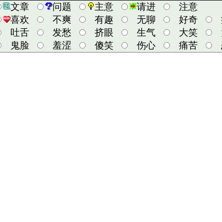
文章
问题
主意
请进
注意
喜欢
不爽
有趣
无聊
好奇
吐舌
发愁
挤眼
生气
大笑
鬼脸
羞涩
傻笑
伤心
痛苦