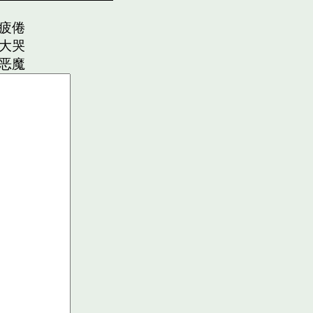
疲倦
大哭
恶魔