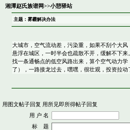
湘潭赵氏族谱网
>>
小憩驿站
主题：雾霾解决办法
大城市，空气流动差，污染重，如果不刮个大风
悬浮在城区，一时半会也疏散不开，缓解不下来
找一条通畅点的低空风路出来，算个空气动力学
了），一路接龙过去，嘿嘿，很壮观，投资拉动
用图文帖子回复
用所见即所得帖子回复
用 户 名
密
标 题