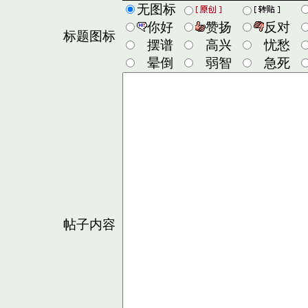
无图标
你好
赞扬
反对
标题图标
摆谱
高兴
忧愁
晕倒
弱智
急死
帖子内容