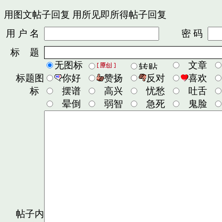
用图文帖子回复
用所见即所得帖子回复
用 户 名
密 码
标 题
无图标
文章
标题图
你好
赞扬
反对
喜欢
标
摆谱
高兴
忧愁
吐舌
晕倒
弱智
急死
鬼脸
帖子内