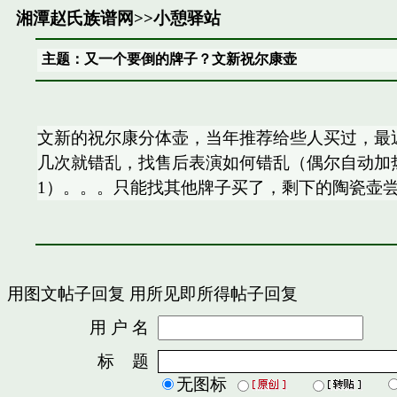
湘潭赵氏族谱网
>>
小憩驿站
主题：又一个要倒的牌子？文新祝尔康壶
文新的祝尔康分体壶，当年推荐给些人买过，最
几次就错乱，找售后表演如何错乱（偶尔自动加热
1）。。。只能找其他牌子买了，剩下的陶瓷壶
用图文帖子回复
用所见即所得帖子回复
用 户 名
密
标 题
无图标