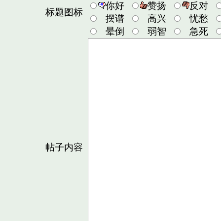
你好
赞扬
反对
标题图标
摆谱
高兴
忧愁
晕倒
弱智
急死
帖子内容