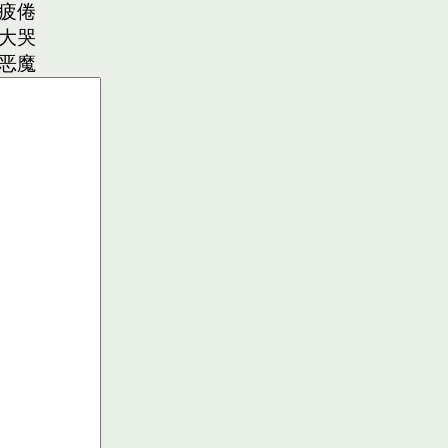
疲倦
大哭
恶魔