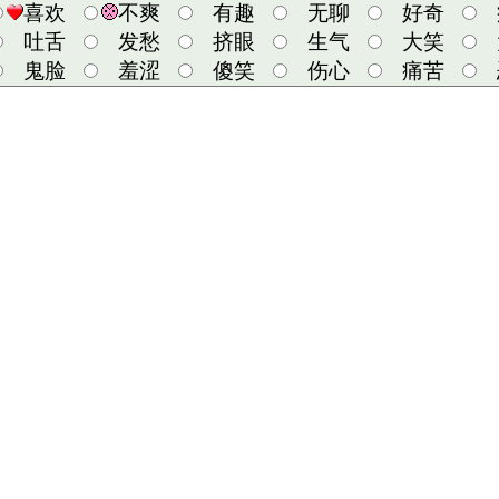
喜欢
不爽
有趣
无聊
好奇
吐舌
发愁
挤眼
生气
大笑
鬼脸
羞涩
傻笑
伤心
痛苦