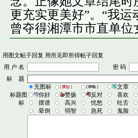
念。正像她文章结尾时
更充实更美好”。“我运
曾夺得湘潭市市直单位
用图文帖子回复
用所见即所得帖子回复
用 户 名
密 码
标 题
无图标
文章
标题图
你好
赞扬
反对
喜欢
标
摆谱
高兴
忧愁
吐舌
晕倒
弱智
急死
鬼脸