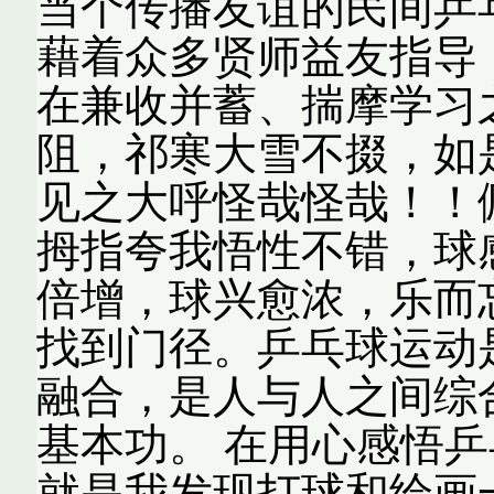
当个传播友谊的民间乒
藉着众多贤师益友指导
在兼收并蓄、揣摩学习
阻，祁寒大雪不掇，如
见之大呼怪哉怪哉！！
拇指夸我悟性不错，球
倍增，球兴愈浓，乐而
找到门径。乒乓球运动
融合，是人与人之间综
基本功。 在用心感悟
就是我发现打球和绘画