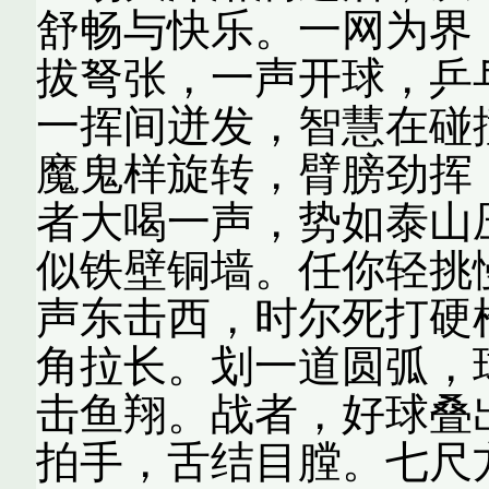
舒畅与快乐。一网为界
拔弩张，一声开球，乒
一挥间迸发，智慧在碰
魔鬼样旋转，臂膀劲挥
者大喝一声，势如泰山
似铁壁铜墙。任你轻挑
声东击西，时尔死打硬
角拉长。划一道圆弧，
击鱼翔。战者，好球叠
拍手，舌结目膛。七尺