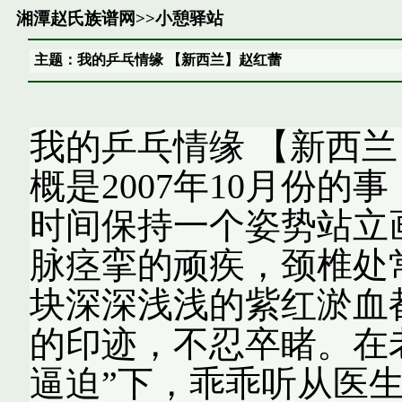
湘潭赵氏族谱网
>>
小憩驿站
主题：我的乒乓情缘 【新西兰】赵红蕾
我的乒乓情缘 【新西兰
概是2007年10月份
时间保持一个姿势站立
脉痉挛的顽疾，颈椎处
块深深浅浅的紫红淤血
的印迹，不忍卒睹。在
逼迫”下，乖乖听从医生