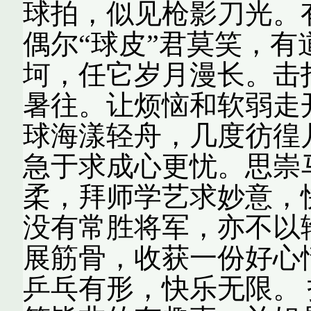
球拍，似见枪影刀光。
偶尔“球皮”君莫笑，
坷，任它岁月漫长。击
暑往。让烦恼和软弱走
球海漾轻舟，几度彷徨
急于求成心更忧。思崇
柔，拜师学艺求妙意，
没有常胜将军，亦不以
展筋骨，收获一份好心
乒乓有形，快乐无限。