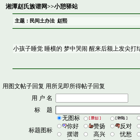
湘潭赵氏族谱网
>>
小憩驿站
主题：民间土办法 赵熙
小孩子睡觉 睡横的 梦中哭闹 醒来后额上发尖打
用图文帖子回复
用所见即所得帖子回复
用 户 名
密
标 题
无图标
你好
赞扬
反对
标题图标
摆谱
高兴
忧愁