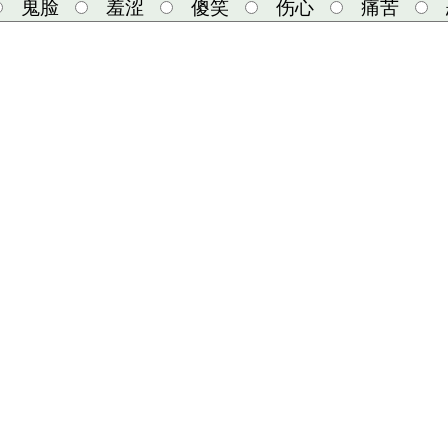
鬼脸
羞涩
傻笑
伤心
痛苦