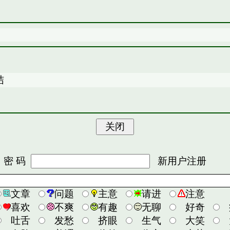
结
 码
新用户注册
文章
问题
主意
请进
注意
喜欢
不爽
有趣
无聊
好奇
吐舌
发愁
挤眼
生气
大笑