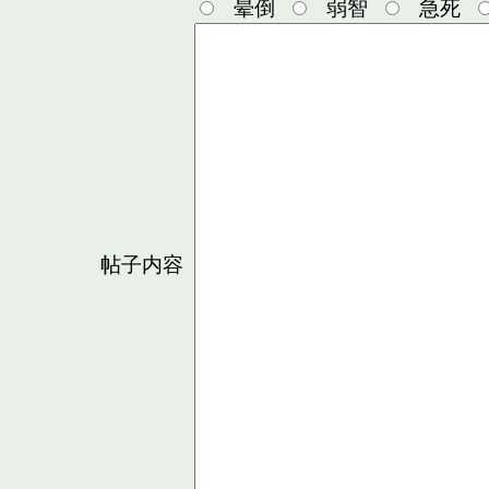
晕倒
弱智
急死
帖子内容