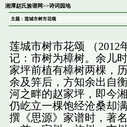
湘潭赵氏族谱网
>>
诗词园地
主题：莲城市树市花颂
莲城市树市花颂 （2012
记：市树为樟树。余儿
家坪前植有樟树两棵，
余及笄后，方知余出自
河之畔的赵家坪，即今
仍屹立一棵饱经沧桑却
撰《思源》家谱时，著