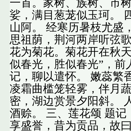
一首。家树、族树、市树
娑，满目葱茏似玉珂。 
山阿。 经寒历暑枝尤盛
思祖荫，荆河两岸听弦歌
花为菊花。菊花开在秋天
似春光，胜似春光”，前
记，聊以遣怀。 嫩蕊繁
凌霜曲槛笼轻雾，伴月蔬
密，湖边赏景夕阳斜。 
酒赊。 三、莲花颂 题
享盛誉，昔为贡品，故