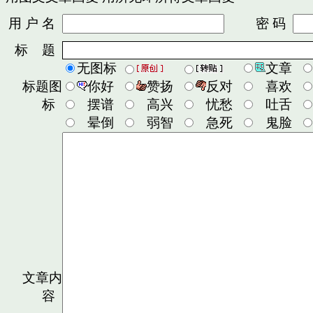
用 户 名
密 码
标 题
无图标
文章
标题图
你好
赞扬
反对
喜欢
标
摆谱
高兴
忧愁
吐舌
晕倒
弱智
急死
鬼脸
文章内
容