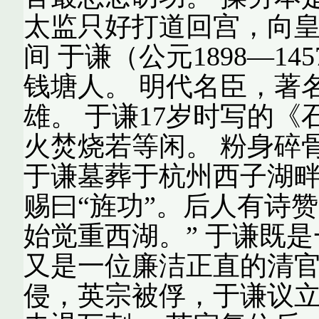
太监只好打道回宫，向皇
间 于谦（公元1898—1
钱塘人。 明代名臣，著
雄。 于谦17岁时写的《
火焚烧若等闲。 粉身碎
于谦墓葬于杭州西子湖
赐曰“旌功”。后人有诗
始觉重西湖。” 于谦既
又是一位廉洁正直的清官
侵，英宗被俘，于谦议