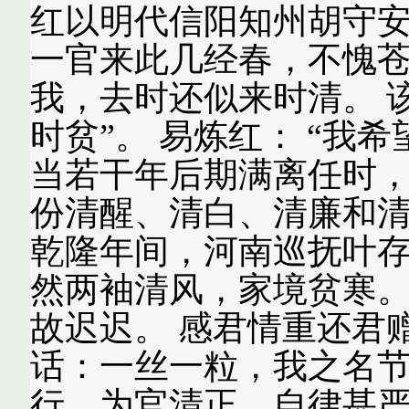
红以明代信阳知州胡守安
一官来此几经春，不愧苍
我，去时还似来时清。 
时贫”。 易炼红： “我
当若干年后期满离任时
份清醒、清白、清廉和清
乾隆年间，河南巡抚叶
然两袖清风，家境贫寒。
故迟迟。 感君情重还君
话：一丝一粒，我之名节
行，为官清正，自律甚