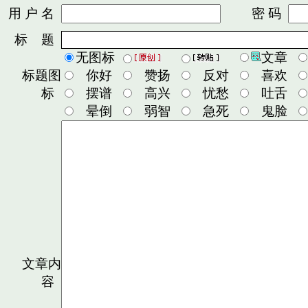
用 户 名
密 码
标 题
无图标
文章
标题图
你好
赞扬
反对
喜欢
标
摆谱
高兴
忧愁
吐舌
晕倒
弱智
急死
鬼脸
文章内
容