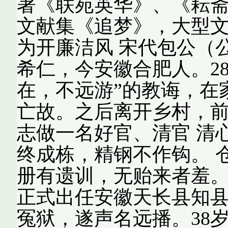
著《联苑英华》、《耘
文献集《追梦》，大型文
为开廉洁风 宋代包公（公元
希仁，今安徽合肥人。2
在，不远游”的教诲，在
亡故。之后离开乡村，前
志做一名好官、清官 清
终成栋，精钢不作钩。 
册有遗训，无贻来者羞。 
正式出任安徽天长县知
冤狱，遂声名远播。38