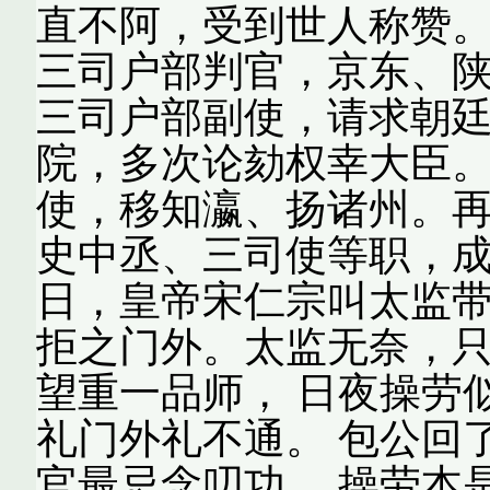
直不阿，受到世人称赞
三司户部判官，京东、
三司户部副使，请求朝
院，多次论劾权幸大臣
使，移知瀛、扬诸州。
史中丞、三司使等职，成
日，皇帝宋仁宗叫太监
拒之门外。太监无奈，只
望重一品师， 日夜操劳
礼门外礼不通。 包公回
官最忌念叨功。 操劳本