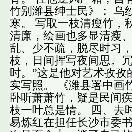
竹别潍县绅士民》： 乌
寒。 写取一枝清瘦竹，
清廉，绘画也多显清瘦、
乱、少不疏，脱尽时习，
枝，日间挥写夜间思。
时。”这是他对艺术孜孜
实写照。 《潍县署中画
卧听萧萧竹，疑是民间疾
枝一叶总是情。 四、去时还
易炼红在担任长沙市委