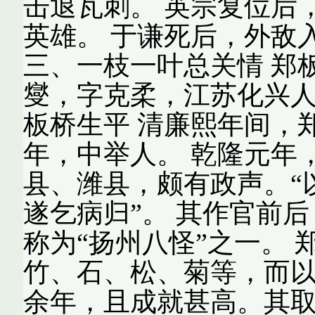
击退瓦刺。 英宗复位后
英雄。 于谦死后，外敌
三、一枝一叶总关情 郑板桥
燮，字克柔，江苏化兴人
板桥生平 清廉熙年间，
年，中举人。 乾隆元年
县、潍县，颇有政声。“
遂乞病归”。 其作官前
称为“扬州八怪”之一。 
竹、石、松、菊等，而以
余年，且成就甚高。其