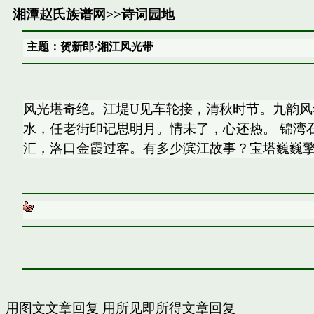
湘潭赵氏族谱网
>>
诗词园地
主题：贺新郎·湘江风光带
风光堪奇绝。江堤U见车轮接，清秋时节。九韵
水，任老街印记思明月。情未了，心还热。 锦湾
汇，洛口金霞过客。有多少滨江故事？宝塔巍巍
用图文文章回复
用所见即所得文章回复