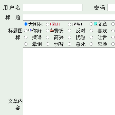
用 户 名
密 码
标 题
无图标
文章
标题图
你好
赞扬
反对
喜欢
标
摆谱
高兴
忧愁
吐舌
晕倒
弱智
急死
鬼脸
文章内
容