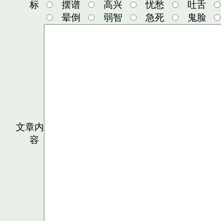
标
摆谱
高兴
忧愁
吐舌
晕倒
弱智
急死
鬼脸
文章内
容