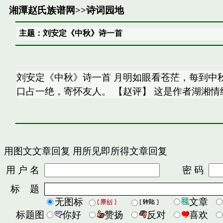
湘潭赵氏族谱网
>>
诗词园地
主题：刘安定《中秋》诗一首
刘安定《中秋》诗一首 月明如眼看苍茫，每到中
口占一绝，寄怀友人。 【赵评】 这是作者湖湘
用图文文章回复
用所见即所得文章回复
用 户 名
密 码
标 题
无图标
文章
标题图
你好
赞扬
反对
喜欢