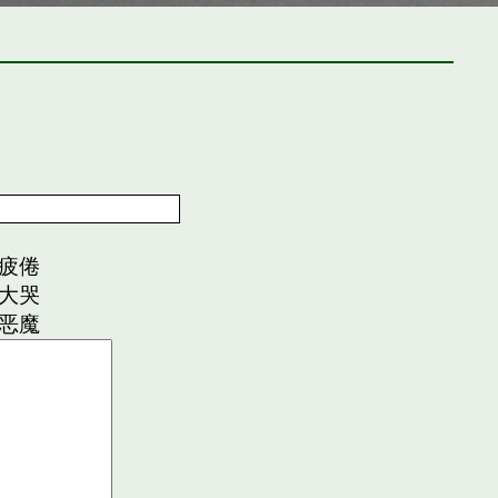
疲倦
大哭
恶魔