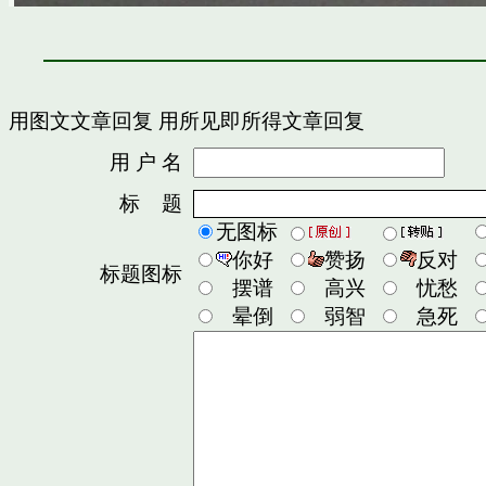
用图文文章回复
用所见即所得文章回复
用 户 名
密
标 题
无图标
你好
赞扬
反对
标题图标
摆谱
高兴
忧愁
晕倒
弱智
急死