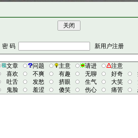
 码
新用户注册
文章
问题
主意
请进
注意
喜欢
不爽
有趣
无聊
好奇
吐舌
发愁
挤眼
生气
大笑
鬼脸
羞涩
傻笑
伤心
痛苦