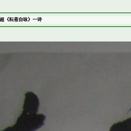
超《耘斋自咏》一诗