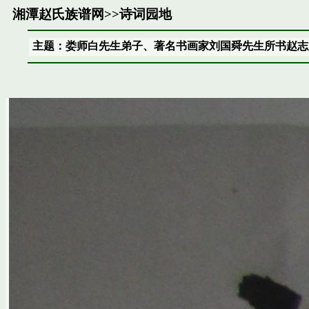
湘潭赵氏族谱网
>>
诗词园地
主题：娄师白先生弟子、著名书画家刘国舜先生所书赵志