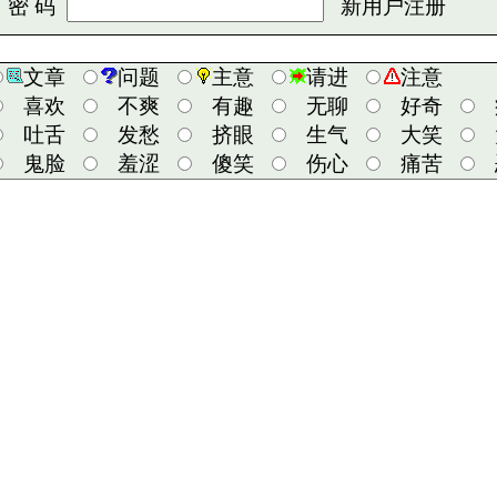
 码
新用户注册
文章
问题
主意
请进
注意
喜欢
不爽
有趣
无聊
好奇
吐舌
发愁
挤眼
生气
大笑
鬼脸
羞涩
傻笑
伤心
痛苦