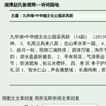
湘潭赵氏族谱网
>>
诗词园地
主题：九华湖•中华德文化公园采风联
九华湖•中华德文化公园采风联 （14副） （201
神。 3、礼雨义风来八面； 忠山孝水萃一园。 
1、皓月一轮，照彻三湘胜境； 碧涛万顷，淘尽千
韵； 碧水盈盈听籁音。 2、亭有荷花，气清香远
节； 听涛观海，拓云水襟怀。 四、孝 区 孝子
礼 区 1、智水仁山，声名播楚域； 长廊绮阁，
用图文文章回复
用所见即所得文章回复