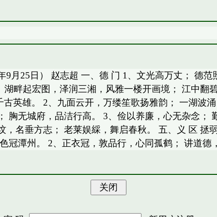
3年9月25日） 赵志超 一、德 门 1、文光高万丈； 
4、湖畔起宏图，泽润三湘，风雅一楼开画境； 江中翻
古英雄。 2、九面云开，万缕笙歌扬雅韵； 一湖波涌
； 胸无城府，品洁行高。 3、俭以养廉，心无杂念； 
护坟，名垂方志； 老莱娱綵，舞启春秋。 五、义 区 拯
景色冠潭州。 2、正衣冠，敦品行，心同孤鹤； 讲道