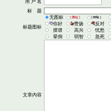
用 户 名
密
标 题
无图标
你好
赞扬
反对
标题图标
摆谱
高兴
忧愁
晕倒
弱智
急死
文章内容