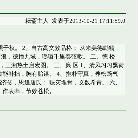
耘斋主人
发表于2013-10-21 17:11:59.0
德范照千秋。 2、自古高文敦品格； 从来美德励精
碧浪，德播九域，瑯環千里奏弦歌。 二、德 楼
，三湘热土启宏图。 三、廉 区 1、清风习习飘荷
勤能补拙，胸有贻谋。 4、抱朴守真，养松筠气
弱济贫，恩追唐氏； 赈灾埋骨，义数希青。 六、
德，作表率，节效苍松。