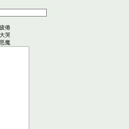
疲倦
大哭
恶魔