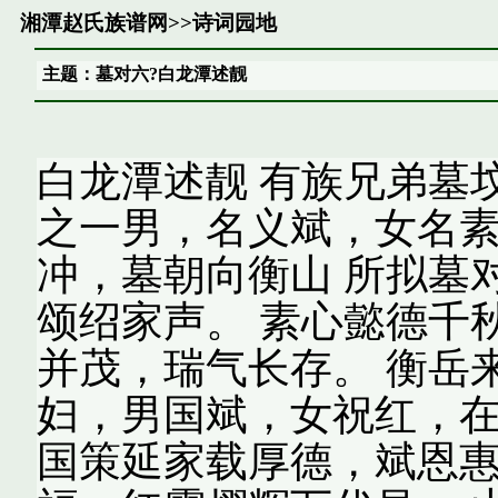
湘潭赵氏族谱网
>>
诗词园地
主题：墓对六?白龙潭述靓
白龙潭述靓 有族兄弟墓
之一男，名义斌，女名素
冲，墓朝向衡山 所拟墓
颂绍家声。 素心懿德千
并茂，瑞气长存。 衡岳
妇，男国斌，女祝红，
国策延家载厚德，斌恩惠