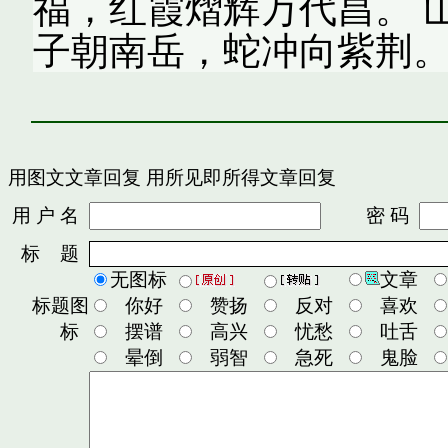
福，红霞熠辉万代昌。 
子朝南岳，蛇冲向紫荆
用图文文章回复
用所见即所得文章回复
用 户 名
密 码
标 题
无图标
文章
标题图
你好
赞扬
反对
喜欢
标
摆谱
高兴
忧愁
吐舌
晕倒
弱智
急死
鬼脸