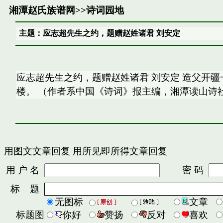
湘潭赵氏族谱网
>>
诗词园地
主题：应志超先生之约，题赠赵姓诸君 刘安定
应志超先生之约，题赠赵姓诸君 刘安定 造父开
楼。 （作者系中国《诗词》报主编，湘潭读山诗
用图文文章回复
用所见即所得文章回复
用 户 名
密 码
标 题
无图标
文章
标题图
你好
赞扬
反对
喜欢