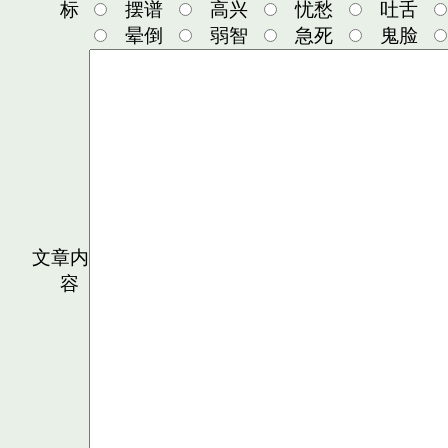
标
摆谱
高兴
忧愁
吐舌
晕倒
弱智
急死
鬼脸
文章内
容