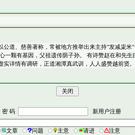
公道、慈善著称，常被地方推举出来主持”发减粜米”
爱心一颗有基因，父祖遗传荫子孙。 有诗赞赵在和先
虚实详情有调研，正道湘潭真武训，人人盛赞越前贤
 码
新用户注册
文章
问题
主意
请进
注意