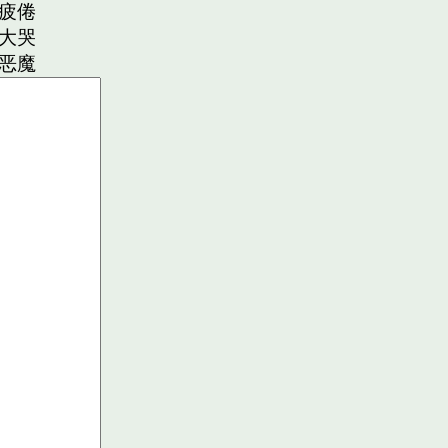
疲倦
大哭
恶魔