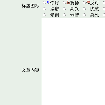
你好
赞扬
反对
标题图标
摆谱
高兴
忧愁
晕倒
弱智
急死
文章内容