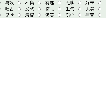
喜欢
不爽
有趣
无聊
好奇
吐舌
发愁
挤眼
生气
大笑
鬼脸
羞涩
傻笑
伤心
痛苦