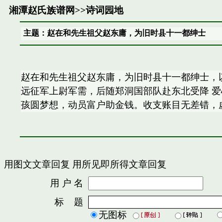
湘潭赵氏族谱网
>>
诗词园地
主题：赵在和先生祖父赵东庸，为旧时县十一都绅士
赵在和先生祖父赵东庸，为旧时县十一都绅士，以
远征军上尉军需，后随郑洞国部队赴东北受降 
孩圆梦想，动员富户助金钱。收支账目无差错，
用图文文章回复
用所见即所得文章回复
用 户 名
密
标 题
无图标