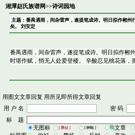
湘潭赵氏族谱网
>>
诗词园地
主题：番禺遇雨，间杂雷声，遂提笔成诗。明日拟作郴州
矣。 刘安定
番禺遇雨，间杂雷声，遂提笔成诗。明日拟作郴州
时堪作赋，悄无人处爱登楼。 辛酸忍见桃花落，
用图文文章回复
用所见即所得文章回复
用 户 名
密 码
标 题
无图标
文章