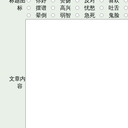
标题图
你好
赞扬
反对
喜欢
标
摆谱
高兴
忧愁
吐舌
晕倒
弱智
急死
鬼脸
文章内
容