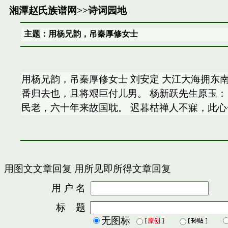
湘潭赵氏族谱网
>>
诗词园地
主题：用杨兄韵，吊秦厚修女士
用杨兄韵，吊秦厚修女士 刘安定 大江大海拥东
番归去也，且将艰巨付儿男。 杨新跃先生原玉：
民老，六十年来故国耽。 迟暮枯禅人不寐，此
用图文文章回复
用所见即所得文章回复
用 户 名
密
标 题
无图标