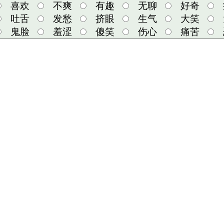
喜欢
不爽
有趣
无聊
好奇
吐舌
发愁
挤眼
生气
大笑
鬼脸
羞涩
傻笑
伤心
痛苦