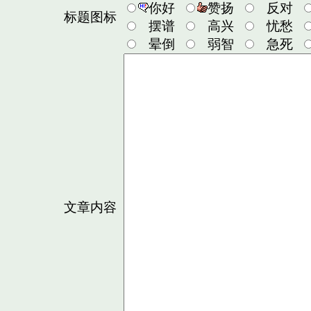
你好
赞扬
反对
标题图标
摆谱
高兴
忧愁
晕倒
弱智
急死
文章内容