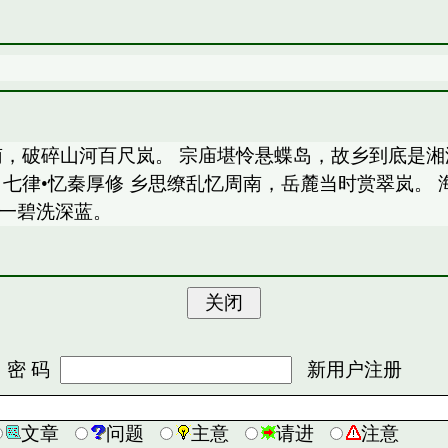
南，破碎山河百尺岚。 宗庙堪怜悬蝶岛，故乡到底是湘
 七律•忆秦厚修 乡思缭乱忆周南，岳麓当时赏翠岚。
心一碧洗深蓝。
 码
新用户注册
文章
问题
主意
请进
注意