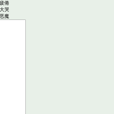
疲倦
大哭
恶魔