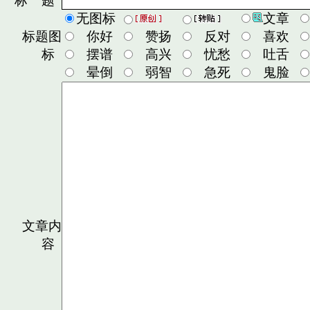
标 题
无图标
文章
标题图
你好
赞扬
反对
喜欢
标
摆谱
高兴
忧愁
吐舌
晕倒
弱智
急死
鬼脸
文章内
容