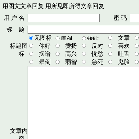
用图文文章回复
用所见即所得文章回复
用 户 名
密 码
标 题
无图标
文章
标题图
你好
赞扬
反对
喜欢
标
摆谱
高兴
忧愁
吐舌
晕倒
弱智
急死
鬼脸
文章内
容