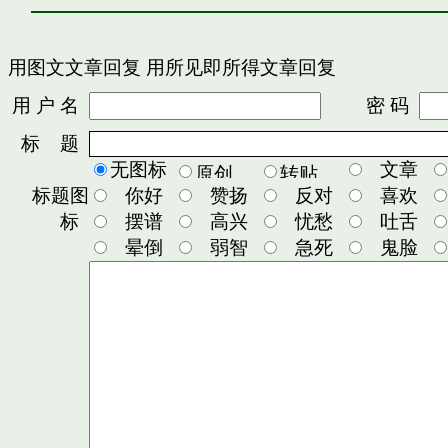
用图文文章回复
用所见即所得文章回复
用 户 名
密 码
标 题
无图标
文章
标题图
你好
赞扬
反对
喜欢
标
摆谱
高兴
忧愁
吐舌
晕倒
弱智
急死
鬼脸