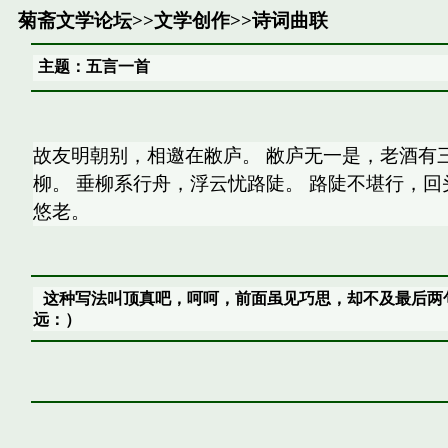
菊斋文学论坛
>>
文学创作
>>
诗词曲联
主题：五言一首
故友明朝别，相邀在敝庐。 敝庐无一是，老酒有
柳。 垂柳系行舟，浮云忧路陡。 路陡不堪行，回
悠老。
这种写法叫顶真吧，呵呵，前面虽见巧思，却不及最后两
远：）