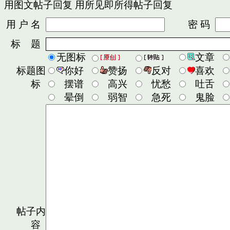
用图文帖子回复
用所见即所得帖子回复
用 户 名
密 码
标 题
无图标
文章
标题图
你好
赞扬
反对
喜欢
标
摆谱
高兴
忧愁
吐舌
晕倒
弱智
急死
鬼脸
帖子内
容