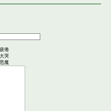
疲倦
大哭
恶魔