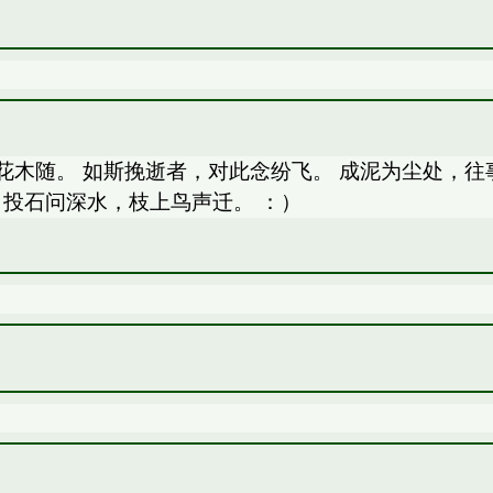
花木随。 如斯挽逝者，对此念纷飞。 成泥为尘处，往事
 投石问深水，枝上鸟声迁。 ：）