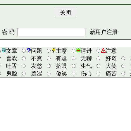
 码
新用户注册
文章
问题
主意
请进
注意
喜欢
不爽
有趣
无聊
好奇
吐舌
发愁
挤眼
生气
大笑
鬼脸
羞涩
傻笑
伤心
痛苦