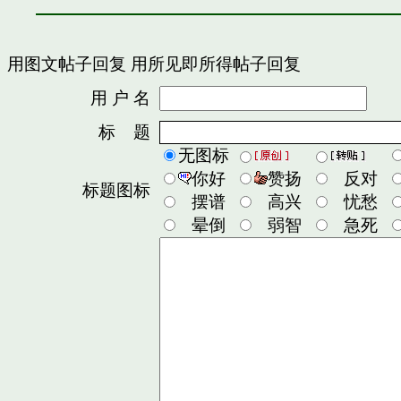
用图文帖子回复
用所见即所得帖子回复
用 户 名
密
标 题
无图标
你好
赞扬
反对
标题图标
摆谱
高兴
忧愁
晕倒
弱智
急死