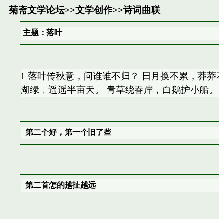
菊斋文学论坛
>>
文学创作
>>
诗词曲联
主题：落叶
1 落叶传秋意，问谁谁不归？ 日月换不累，莽莽
湖绿，遥遥半亩天。 青草绕春岸，白鹅护小船。
第二个好，第一个旧了些
第二首怎的越扯越远