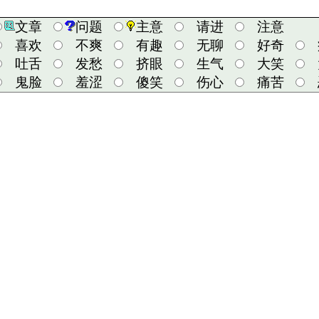
文章
问题
主意
请进
注意
喜欢
不爽
有趣
无聊
好奇
吐舌
发愁
挤眼
生气
大笑
鬼脸
羞涩
傻笑
伤心
痛苦