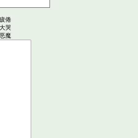
疲倦
大哭
恶魔