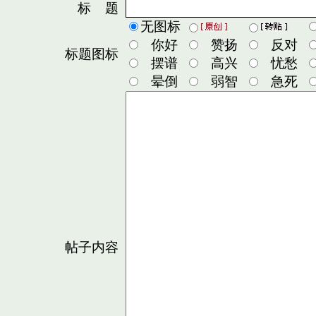
标 题
无图标
你好
赞扬
反对
标题图标
摆谱
高兴
忧愁
晕倒
弱智
急死
帖子内容