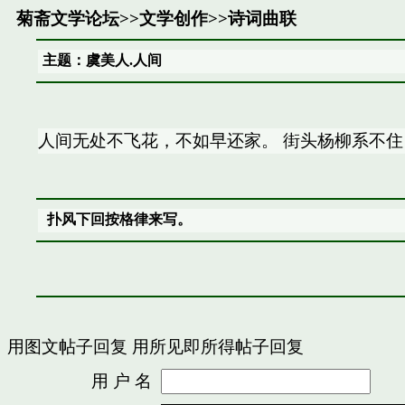
菊斋文学论坛
>>
文学创作
>>
诗词曲联
主题：虞美人.人间
人间无处不飞花，不如早还家。 街头杨柳系不住
扑风下回按格律来写。
用图文帖子回复
用所见即所得帖子回复
用 户 名
密