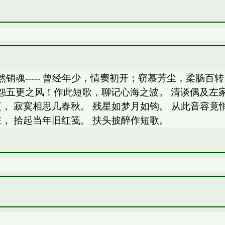
销魂----- 曾经年少，情窦初开；窃慕芳尘，柔肠
五更之风！作此短歌，聊记心海之波。 清谈偶及左家
， 寂寞相思几春秋。 残星如梦月如钩。 从此音容竟
， 拾起当年旧红笺。 扶头披醉作短歌。