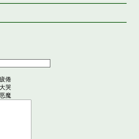
疲倦
大哭
恶魔