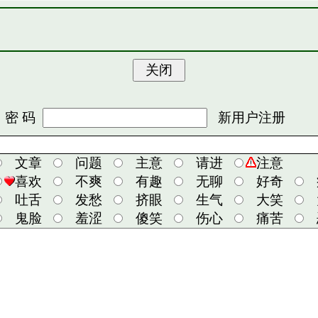
 码
新用户注册
文章
问题
主意
请进
注意
喜欢
不爽
有趣
无聊
好奇
吐舌
发愁
挤眼
生气
大笑
鬼脸
羞涩
傻笑
伤心
痛苦