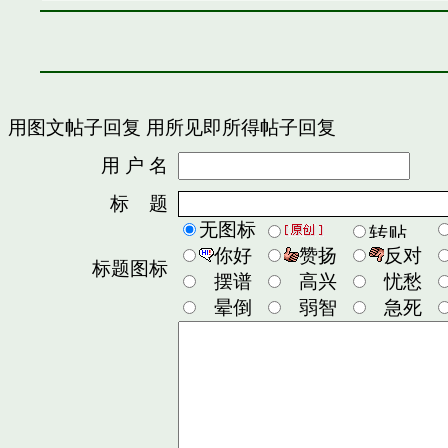
用图文帖子回复
用所见即所得帖子回复
用 户 名
密
标 题
无图标
你好
赞扬
反对
标题图标
摆谱
高兴
忧愁
晕倒
弱智
急死