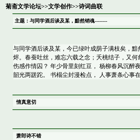
菊斋文学论坛
>>
文学创作
>>
诗词曲联
主题：与同学酒后谈及某，黯然销魂--------
与同学酒后谈及某，今已绿叶成荫子满枝矣，黯然
烬。春蚕吐丝，难忘六载之念；夭桃结子，又何怨
伤感作情囚？ 年少骨里刻红豆， 杨柳春风沉醉夜
韶光两蹉跎。 书榻尘封漫检点， 人事萧条心事在
情真意切
萧郎诗不错