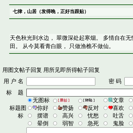
七律，山居（发得晚，正好当跟贴）
天色秋光到水边， 翠微深处起寒烟。 多情自在无
田。 从今莫看青白眼， 只做渔樵不做仙。
用图文帖子回复
用所见即所得帖子回复
用 户 名
密 码
标 题
无图标
文章
标题图
你好
赞扬
反对
喜欢
标
摆谱
高兴
忧愁
吐舌
晕倒
弱智
急死
鬼脸