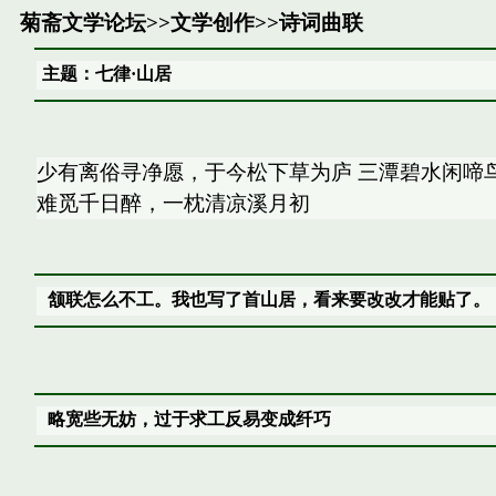
菊斋文学论坛
>>
文学创作
>>
诗词曲联
主题：七律·山居
少有离俗寻净愿，于今松下草为庐 三潭碧水闲啼
难觅千日醉，一枕清凉溪月初
颔联怎么不工。我也写了首山居，看来要改改才能贴了。
略宽些无妨，过于求工反易变成纤巧