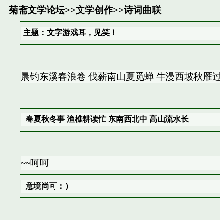
菊斋文学论坛
>>
文学创作
>>
诗词曲联
主题：文字游戏耳，见笑！
晨钓东溪春浪卷 伐薪南山夏觅蝉 牛漫西坡秋雁过
春夏秋冬事 渔樵耕读忙 东南西北中 高山流水长
~~呵呵
意境尚可：）