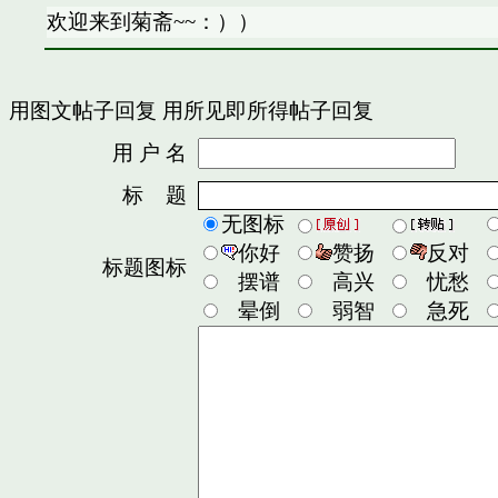
欢迎来到菊斋~~：））
用图文帖子回复
用所见即所得帖子回复
用 户 名
密
标 题
无图标
你好
赞扬
反对
标题图标
摆谱
高兴
忧愁
晕倒
弱智
急死