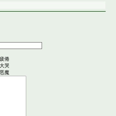
疲倦
大哭
恶魔