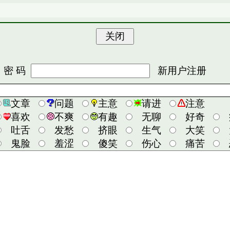
 码
新用户注册
文章
问题
主意
请进
注意
喜欢
不爽
有趣
无聊
好奇
吐舌
发愁
挤眼
生气
大笑
鬼脸
羞涩
傻笑
伤心
痛苦