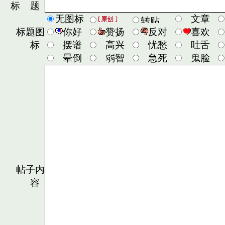
标 题
无图标
文章
标题图
你好
赞扬
反对
喜欢
标
摆谱
高兴
忧愁
吐舌
晕倒
弱智
急死
鬼脸
帖子内
容