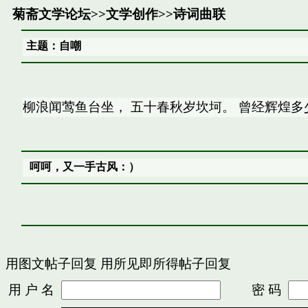
菊斋文学论坛
>>
文学创作
>>
诗词曲联
主题：自嘲
柳浪闻莺鱼台坐， 五十春秋岁坎坷。 曾经辉煌多
呵呵，又一手古风：）
用图文帖子回复
用所见即所得帖子回复
用 户 名
密 码