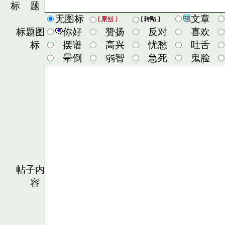
标 题
无图标
文章
标题图
你好
赞扬
反对
喜欢
标
摆谱
高兴
忧愁
吐舌
晕倒
弱智
急死
鬼脸
帖子内
容