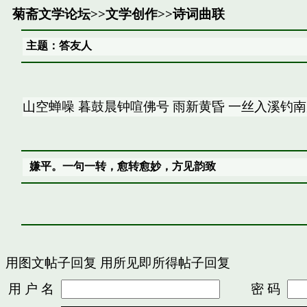
菊斋文学论坛
>>
文学创作
>>
诗词曲联
主题：答友人
山空蝉噪 暮鼓晨钟喧佛号 雨新黄昏 一丝入溪钓南
嫌平。一句一转，愈转愈妙，方见韵致
用图文帖子回复
用所见即所得帖子回复
用 户 名
密 码