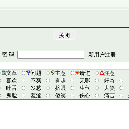
 码
新用户注册
文章
问题
主意
请进
注意
喜欢
不爽
有趣
无聊
好奇
吐舌
发愁
挤眼
生气
大笑
鬼脸
羞涩
傻笑
伤心
痛苦