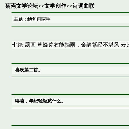
菊斋文学论坛
>>
文学创作
>>
诗词曲联
主题：绝句再两手
七绝·题画 草缀蓑衣能挡雨，金缝紫绶不堪风 云
喜欢第二首。
嘻嘻，年纪轻轻愁什么。