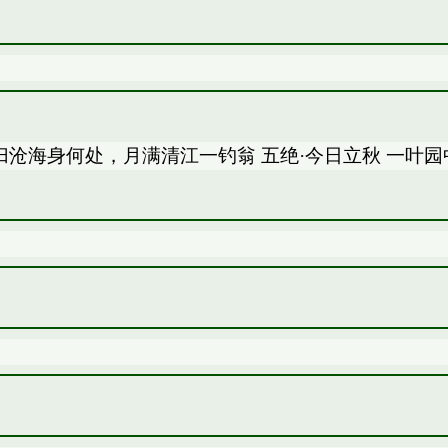
归沧海身何处，月满清江一钓翁 五绝·今日立秋 一叶