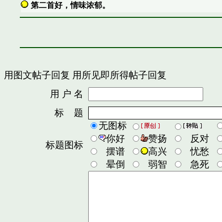
第二首好，情味浓郁。
用图文帖子回复
用所见即所得帖子回复
用 户 名
密
标 题
无图标
你好
赞扬
反对
标题图标
摆谱
高兴
忧愁
晕倒
弱智
急死