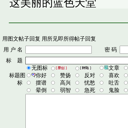
这美丽的蓝色天堂
用图文帖子回复
用所见即所得帖子回复
用 户 名
密 码
标 题
无图标
文章
标题图
你好
赞扬
反对
喜欢
标
摆谱
高兴
忧愁
吐舌
晕倒
弱智
急死
鬼脸