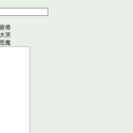
疲倦
大哭
恶魔