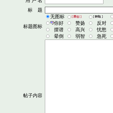
用 户 名
密
标 题
无图标
你好
赞扬
反对
标题图标
摆谱
高兴
忧愁
晕倒
弱智
急死
帖子内容