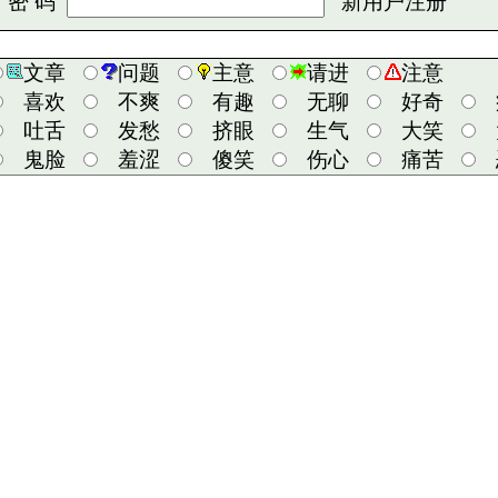
 码
新用户注册
文章
问题
主意
请进
注意
喜欢
不爽
有趣
无聊
好奇
吐舌
发愁
挤眼
生气
大笑
鬼脸
羞涩
傻笑
伤心
痛苦