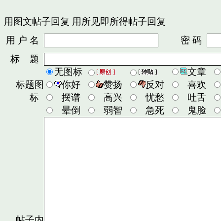
用图文帖子回复
用所见即所得帖子回复
用 户 名
密 码
标 题
无图标
文章
标题图
你好
赞扬
反对
喜欢
标
摆谱
高兴
忧愁
吐舌
晕倒
弱智
急死
鬼脸
帖子内