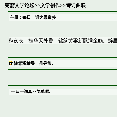
菊斋文学论坛
>>
文学创作
>>
诗词曲联
主题：每日一词之思帝乡
秋夜长，桂华天外香。锦筵黄粱新酿满金觞。醉
随意观荣辱，是寻常。
一日一词真不简单呢。