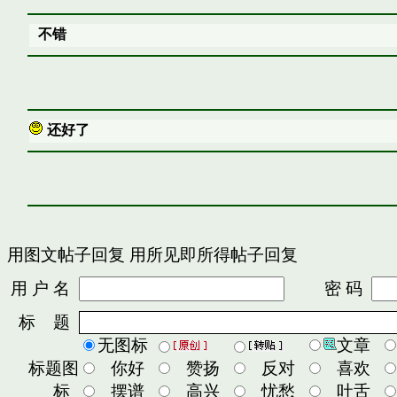
不错
还好了
用图文帖子回复
用所见即所得帖子回复
用 户 名
密 码
标 题
无图标
文章
标题图
你好
赞扬
反对
喜欢
标
摆谱
高兴
忧愁
吐舌