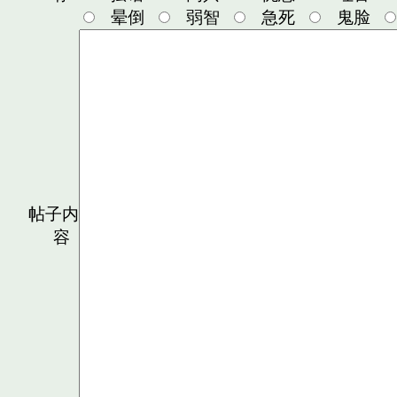
晕倒
弱智
急死
鬼脸
帖子内
容