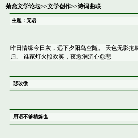
菊斋文学论坛
>>
文学创作
>>
诗词曲联
主题：无语
昨日情缘今日灰，远下夕阳鸟空随。 天色无影抱
归。 谁家灯火照欢笑，夜愈消沉心愈悲。
悲改微
用语不够精炼也