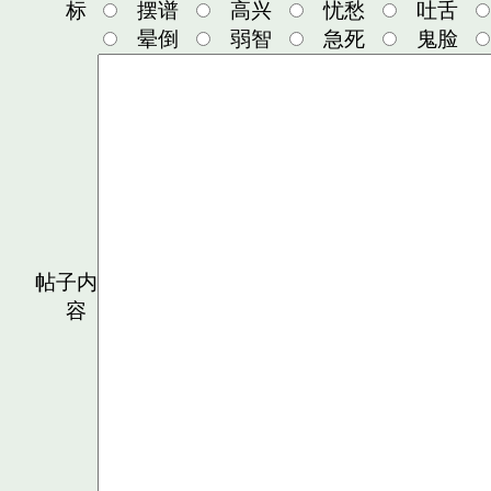
标
摆谱
高兴
忧愁
吐舌
晕倒
弱智
急死
鬼脸
帖子内
容