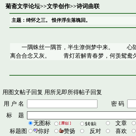
菊斋文学论坛
>>
文学创作
>>
诗词曲联
主题：绮怀之三。 恨伴浮生落魄回。
一隅蛛丝一隅苔，半生潦倒梦中来。 心随
离合合念又灰。 青灯若解青春梦
用图文帖子回复
用所见即所得帖子回复
用 户 名
密 码
标 题
无图标
文章
标题图
你好
赞扬
反对
喜欢