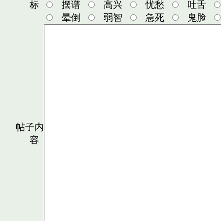
标
摆谱
高兴
忧愁
吐舌
晕倒
弱智
急死
鬼脸
帖子内
容