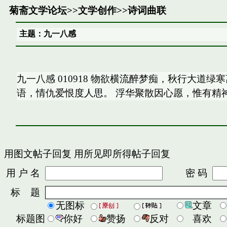
菊斋文学论坛
>>
文学创作
>>
诗词曲联
主题：九一八感
九一八感 010918 物欲横流醉梦痴，秋行大道
语，情仇爱恨度人思。 浮华聚散因心愿，惟有精
用图文帖子回复
用所见即所得帖子回复
用 户 名
密 码
标 题
无图标
文章
标题图
你好
赞扬
反对
喜欢