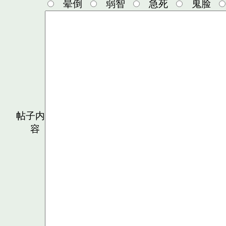
晕倒
弱智
急死
鬼脸
帖子内
容