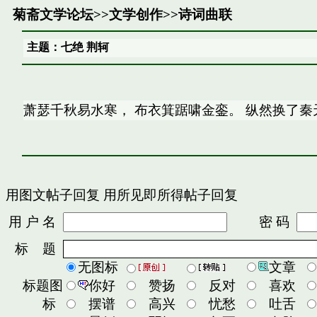
菊斋文学论坛
>>
文学创作
>>
诗词曲联
主题：七绝 荆轲
萧瑟千秋易水寒， 布衣箕踞啸金銮。 纵然换了秦
用图文帖子回复
用所见即所得帖子回复
用 户 名
密 码
标 题
无图标
文章
标题图
你好
赞扬
反对
喜欢
标
摆谱
高兴
忧愁
吐舌