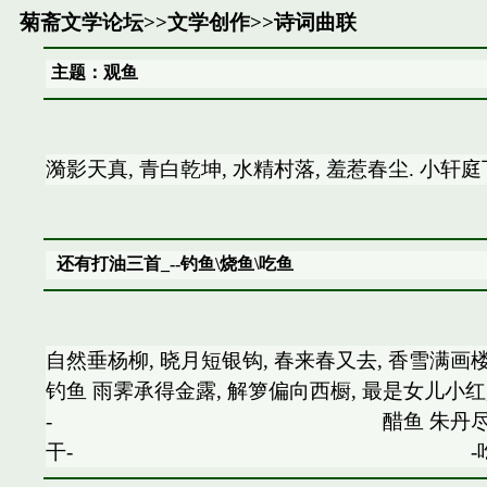
菊斋文学论坛
>>
文学创作
>>
诗词曲联
主题：观鱼
漪影天真, 青白乾坤, 水精村落, 羞惹春尘. 小轩庭下
还有打油三首_--钓鱼\烧鱼\吃鱼
自然垂杨柳, 晓月短银钩, 春来春又
钓鱼 雨霁承得金露, 解箩偏向西橱, 最是女儿小红
- 醋鱼 朱丹尽惹月影膻, 皓质难
干- -吃