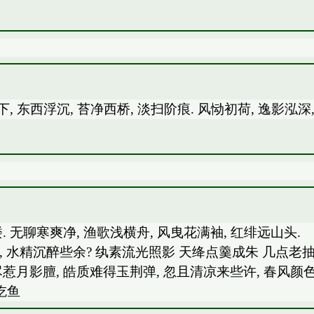
, 东西浮沉, 苔净西桥, 淡扫阶痕. 风恸初荷, 逸影泓深,
去, 香雪满画楼. 无聊寒爽净, 渔歌浅横
, 水精沉醉些余? 纨素流光照影 天绛点羹成朱 几点老抽
得玉荆弹, 忽且清凉来些许, 春风颜色
鱼