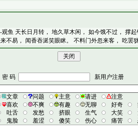
--观鱼 天长日月转， 地久草木闲， 如今饿不过， 撑起
鱼来不易， 闻香吞涎笑眼眯。 不料门外忽来客， 吃罢犹
 码
新用户注册
文章
问题
主意
请进
注意
喜欢
不爽
有趣
无聊
好奇
吐舌
发愁
挤眼
生气
大笑
鬼脸
羞涩
傻笑
伤心
痛苦