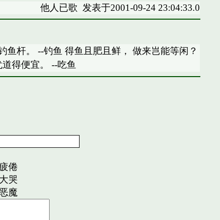
他人已歌
发表于2001-09-24 23:04:33.0
钓鱼杆。 --钓鱼 得鱼且肥且鲜， 做来岂能等闲？
道得便宜。 --吃鱼
疲倦
大哭
恶魔