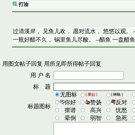
打油
过清溪岸， 见鱼儿欢， 愿对流水， 悠悠以观。 
一瓶好醋不久， 锅里鱼儿尽酸。 --醋鱼 一盘醋
用图文帖子回复
用所见即所得帖子回复
用 户 名
密
标 题
无图标
你好
赞扬
反对
标题图标
摆谱
高兴
忧愁
晕倒
弱智
急死