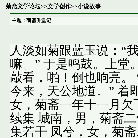
菊斋文学论坛
>>
文学创作
>>
小说故事
主题：菊斋升堂记
人淡如菊跟蓝玉说：“我
嘛。” 于是鸣鼓。上
敲看，啪！倒也响亮。
今来，天公地道。” 着
女，菊斋一年十一月欠
续集 城南，男，菊斋
集若干 凤兮，女，菊