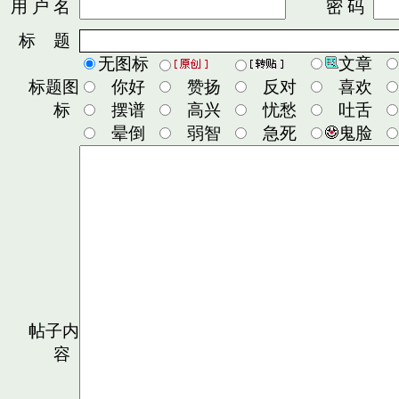
用 户 名
密 码
标 题
无图标
文章
标题图
你好
赞扬
反对
喜欢
标
摆谱
高兴
忧愁
吐舌
晕倒
弱智
急死
鬼脸
帖子内
容