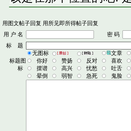
用图文帖子回复
用所见即所得帖子回复
用 户 名
密 码
标 题
无图标
文章
标题图
你好
赞扬
反对
喜欢
标
摆谱
高兴
忧愁
吐舌
晕倒
弱智
急死
鬼脸