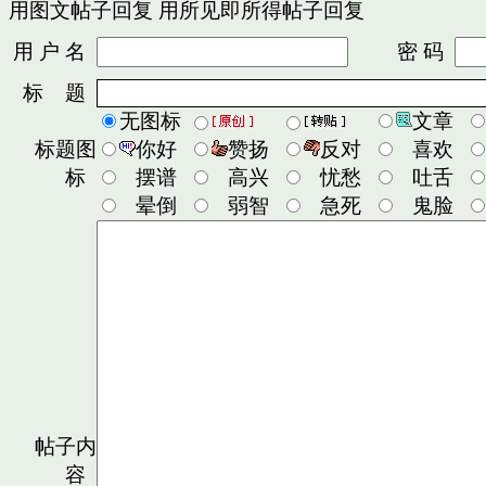
用图文帖子回复
用所见即所得帖子回复
用 户 名
密 码
标 题
无图标
文章
标题图
你好
赞扬
反对
喜欢
标
摆谱
高兴
忧愁
吐舌
晕倒
弱智
急死
鬼脸
帖子内
容