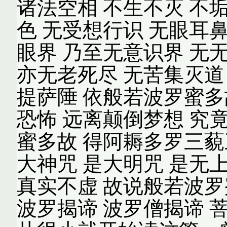
诸法空相 不生不灭 不
色 无受想行识 无眼耳
眼界 乃至无意识界 无
亦无老死尽 无苦集灭道
提萨陲 依般若波罗蜜多
恐怖 远离颠倒梦想 究
蜜多故 得阿耨多罗三藐
大神咒 是大明咒 是无
真实不虚 故说般若波罗
波罗揭谛 波罗僧揭谛 