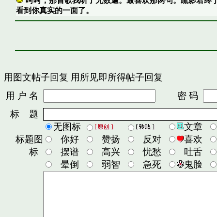
呵呵，那首歌我听了无数遍。最喜欢那两句。疏影君终
看到你真实的一面了。
用图文帖子回复
用所见即所得帖子回复
用 户 名
密 码
标 题
无图标
文章
标题图
你好
赞扬
反对
喜欢
标
摆谱
高兴
忧愁
吐舌
晕倒
弱智
急死
鬼脸