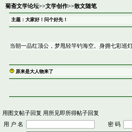
菊斋文学论坛
>>
文学创作
>>
散文随笔
主题：大家好！问个好先！
当朝一品红顶公，梦甩轻竿钓海空。身拥七彩巡灯
原来是大人物来了
用图文帖子回复
用所见即所得帖子回复
用 户 名
密 码