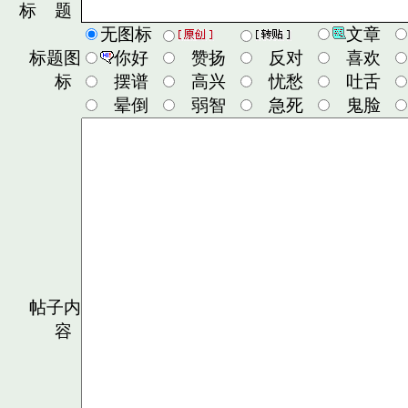
标 题
无图标
文章
标题图
你好
赞扬
反对
喜欢
标
摆谱
高兴
忧愁
吐舌
晕倒
弱智
急死
鬼脸
帖子内
容