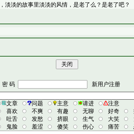
庞，淡淡的故事里淡淡的风情，是老了么？是老了吧？
 码
新用户注册
文章
问题
主意
请进
注意
喜欢
不爽
有趣
无聊
好奇
吐舌
发愁
挤眼
生气
大笑
鬼脸
羞涩
傻笑
伤心
痛苦