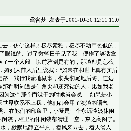
黛含梦
发表于2001-10-30 12:11:11.0
来走去，仿佛这样才极尽素雅，极尽不动声色似的。
跌了眼镜的。过了数些日子见了我，便作了笑话拿
换了一个人般。以前雅倒是有的，那淡却是怎么
，姆妈人前人后里说我：“如果在和世上真有卖后
走路，我行我素地做事，彻头彻尾地后悔。连远
是那种明知道是牛角尖却还死钻的人，比如我老
因为这个那个而没干的时候就会说：“如果是小
天世界联系不上我，他们都会用了淡淡的语气
此类。在他们的印象里，小藜是一个永远淡淡休闲
休闲装，柜里的休闲装都清理一空，束之高阁了。
的水，默默地静立平原，看风来雨去，看天淡人