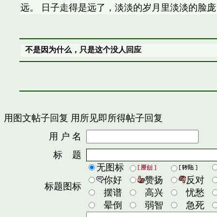
远。 日子走得是远了，淡淡的岁月里淡淡的脸
不是因为什么，只是这个没人回应
用图文帖子回复
用所见即所得帖子回复
用 户 名
密
标 题
无图标
你好
赞扬
反对
标题图标
摆谱
高兴
忧愁
晕倒
弱智
急死