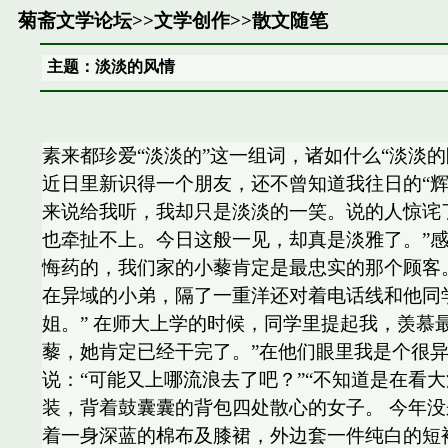
菊斋文学论坛
>>
文学创作
>>
散文随笔
主题：淡淡的风情
素来都珍爱“淡淡的”这一组词，诸如什么“淡淡
近日里新识得一个朋友，还不曾知道我往日的“
来说给我听，我却只是淡淡的一笑。说的人惊诧
也牵扯不上。今日这般一见，却真是淡雅了。”感
悔药的，我们家的小藜肯定是最忠实的那个顾客
在异域的小弟，隔了一重洋还对着电话线和他同
姐。” 在师大上学的时候，同学里提起我，羡慕
藜，她肯定已经干完了。”在他们眼里我是个很
说：“可能又上哪流浪去了吧？”“不知道是在看
装，背着鼓囊囊的背包四处散心的女子。 今年
着一身深蓝的棉布及膝裙，外边套一件纯白的短