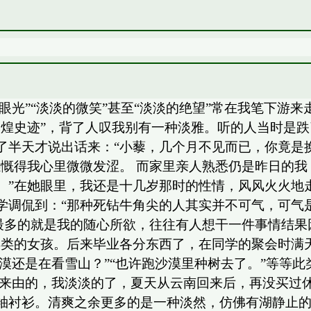
的眼光”“淡淡的微笑”甚至“淡淡的绝望”常在我笔下游
辉煌史迹”，背了人叹我别有一种淡雅。听的人当时是
了半天才说出话来：“小藜，几个月不见而已，你竟是
慨得我心里微微发涩。 而家里亲人熟悉仍是昨日的我
。”在她眼里，我还是十几岁那时的性情，风风火火地
学调侃到：“那种死钻牛角尖的人其实并不可气，可气
最多的就是我的随心所欲，往往有人想干一件事情结果
异类的女孩。后来毕业各分东西了，在同学的聚会时满
大漠还是在看雪山？”“也许跑沙漠里种树去了。”等等
没来由的，我淡淡的了，夏天从云南回来后，再没买过
袖衬衫。清爽之余更多的是一种淡然，仿佛有湖静止