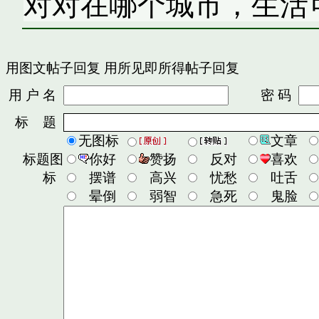
对对在哪个城市，生活
用图文帖子回复
用所见即所得帖子回复
用 户 名
密 码
标 题
无图标
文章
标题图
你好
赞扬
反对
喜欢
标
摆谱
高兴
忧愁
吐舌
晕倒
弱智
急死
鬼脸