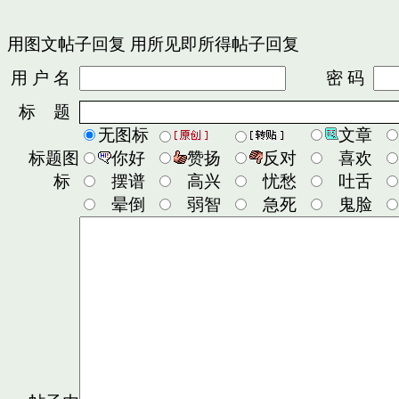
用图文帖子回复
用所见即所得帖子回复
用 户 名
密 码
标 题
无图标
文章
标题图
你好
赞扬
反对
喜欢
标
摆谱
高兴
忧愁
吐舌
晕倒
弱智
急死
鬼脸