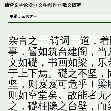
菊斋文学论坛
>>
文学创作
>>
散文随笔
主题：杂言之一
杂言之一 诗词一道，
事，譬如筑台建阁，当
文如礎，书画如梁，乐
于上下焉。礎之不坚，
坚，则岌岌可危乎！梁
则如空堂矣。故能者无
之，礎柱隐之台壁，而